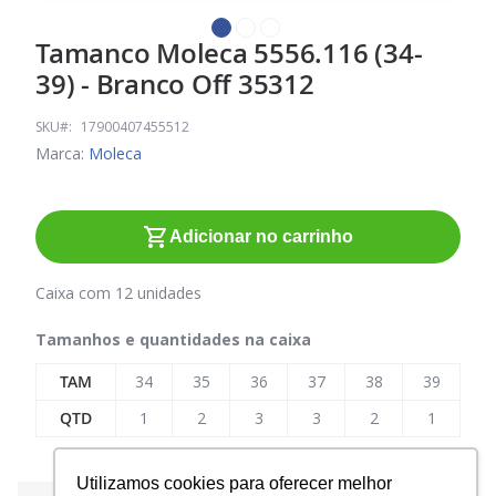
Tamanco Moleca 5556.116 (34-
Saltar
para
39) - Branco Off 35312
o
início
SKU
17900407455512
da
Marca:
Moleca
Galeria
de
imagens
Adicionar no carrinho
Caixa com 12 unidades
Tamanhos e quantidades na caixa
TAM
34
35
36
37
38
39
QTD
1
2
3
3
2
1
Utilizamos cookies para oferecer melhor