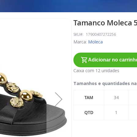
Tamanco Moleca 55
SKU
17900407272256
Marca:
Moleca
Adicionar no carrinh
Caixa com 12 unidades
Tamanhos e quantidades na
TAM
34
QTD
1