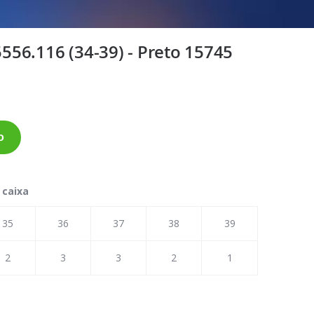
56.116 (34-39) - Preto 15745
o
 caixa
35
36
37
38
39
2
3
3
2
1