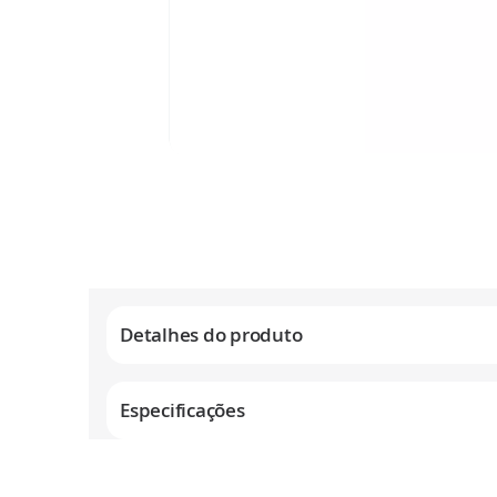
Saltar
para
o
início
da
Galeria
de
Detalhes do produto
imagens
Especificações