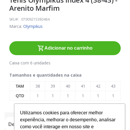
Tênis Olympikus Index 4 (38-43) -
para
Arenito Marfim
o
início
SKU
07909215380484
da
Marca:
Olympikus
Galeria
de
imagens
Adicionar no carrinho
Caixa com 6 unidades
Tamanhos e quantidades na caixa
TAM
38
39
40
41
42
43
QTD
1
1
1
1
1
1
Utilizamos cookies para oferecer melhor
experiência, melhorar o desempenho, analisar
Detalhes do produto
como você interage em nosso site e