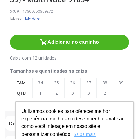
o
início
SKU
17900350969272
da
Marca:
Modare
Galeria
de
imagens
Adicionar no carrinho
Caixa com 12 unidades
Tamanhos e quantidades na caixa
TAM
34
35
36
37
38
39
QTD
1
2
3
3
2
1
Utilizamos cookies para oferecer melhor
experiência, melhorar o desempenho, analisar
Detalhes do produto
como você interage em nosso site e
Saiba mais
personalizar conteúdo.