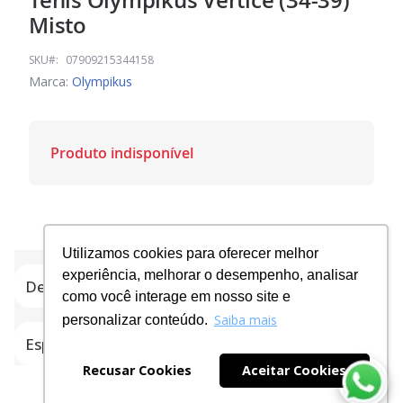
Tênis Olympikus Vértice (34-39)
para
Misto
o
início
SKU
07909215344158
da
Marca:
Olympikus
Galeria
de
imagens
Produto indisponível
Utilizamos cookies para oferecer melhor
experiência, melhorar o desempenho, analisar
Detalhes do produto
como você interage em nosso site e
Saiba mais
personalizar conteúdo.
Especificações
Recusar Cookies
Aceitar Cookies