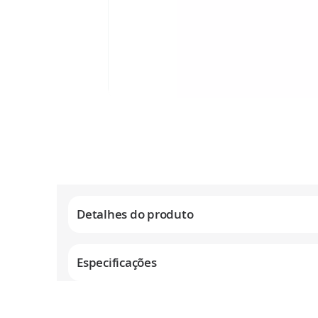
Saltar
para
o
início
da
Galeria
de
Detalhes do produto
imagens
Especificações