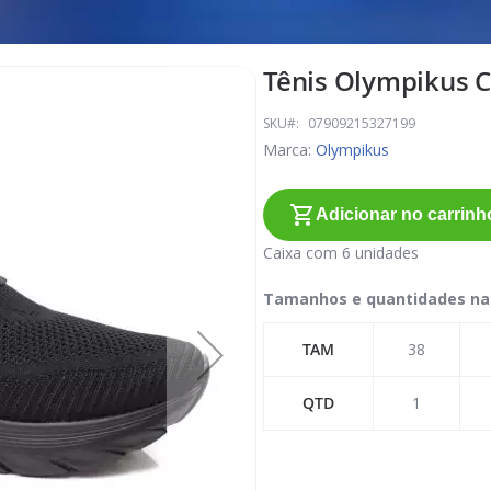
Tênis Olympikus Cl
SKU
07909215327199
Marca:
Olympikus
Adicionar no carrinh
Caixa com 6 unidades
Tamanhos e quantidades na
TAM
38
QTD
1