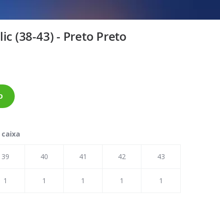
ic (38-43) - Preto Preto
o
 caixa
39
40
41
42
43
1
1
1
1
1